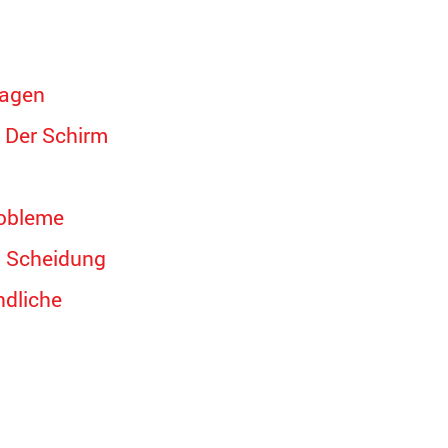
lagen
- Der Schirm
obleme
 Scheidung
ndliche